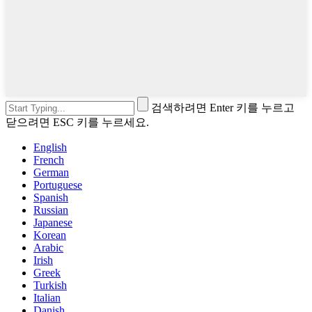
검색하려면 Enter 키를 누르고
닫으려면 ESC 키를 누르세요.
English
French
German
Portuguese
Spanish
Russian
Japanese
Korean
Arabic
Irish
Greek
Turkish
Italian
Danish